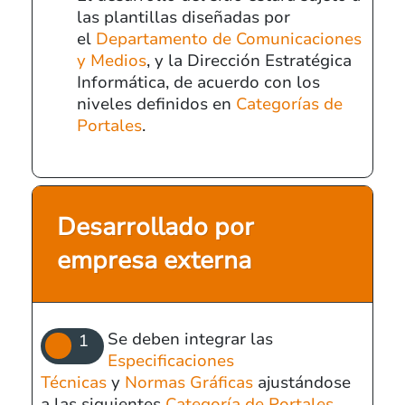
las plantillas diseñadas por
el
Departamento de Comunicaciones
y Medios
, y la Dirección Estratégica
Informática, de acuerdo con los
niveles definidos en
Categorías de
Portales
.
Desarrollado por
empresa externa
Se deben integrar las
Especificaciones
Técnicas
y
Normas Gráficas
ajustándose
a las siguientes
Categoría de Portales
.